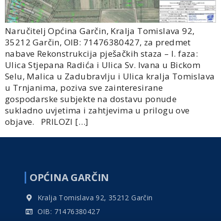
Naručitelj Općina Garčin, Kralja Tomislava 92,
35212 Garčin, OIB: 71476380427, za predmet
nabave Rekonstrukcija pješačkih staza – I. faza:
Ulica Stjepana Radića i Ulica Sv. Ivana u Bickom
Selu, Malica u Zadubravlju i Ulica kralja Tomislava
u Trnjanima, poziva sve zainteresirane
gospodarske subjekte na dostavu ponude
sukladno uvjetima i zahtjevima u prilogu ove
objave. PRILOZI […]
OPĆINA GARČIN
Kralja Tomislava 92, 35212 Garčin
OIB: 71476380427