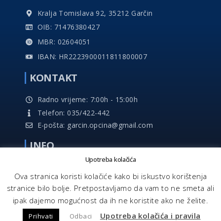
Kralja Tomislava 92, 35212 Garčin
OIB: 71476380427
MBR: 02604051
IBAN: HR2223900011811800007
KONTAKT
Radno vrijeme: 7:00h - 15:00h
Telefon: 035/422-442
E-pošta: garcin.opcina@gmail.com
INFO
Upotreba kolačića
Impresum
Ova stranica koristi kolačiće kako bi iskustvo korištenja
Pravo na pristup informacijama
stranice bilo bolje. Pretpostavljamo da vam to ne smeta ali
Pravila privatnosti
ipak dajemo mogućnost da ih ne koristite ako ne želite.
Izjava o pristupačnosti
Upotreba kolačića i pravila
Prihvati
Odbaci