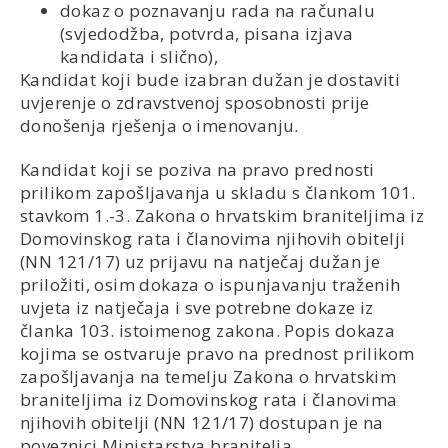
dokaz o poznavanju rada na računalu
(svjedodžba, potvrda, pisana izjava
kandidata i slično),
Kandidat koji bude izabran dužan je dostaviti
uvjerenje o zdravstvenoj sposobnosti prije
donošenja rješenja o imenovanju.
Kandidat koji se poziva na pravo prednosti
prilikom zapošljavanja u skladu s člankom 101.
stavkom 1.-3. Zakona o hrvatskim braniteljima iz
Domovinskog rata i članovima njihovih obitelji
(NN 121/17) uz prijavu na natječaj dužan je
priložiti, osim dokaza o ispunjavanju traženih
uvjeta iz natječaja i sve potrebne dokaze iz
članka 103. istoimenog zakona. Popis dokaza
kojima se ostvaruje pravo na prednost prilikom
zapošljavanja na temelju Zakona o hrvatskim
braniteljima iz Domovinskog rata i članovima
njihovih obitelji (NN 121/17) dostupan je na
poveznici Ministarstva branitelja