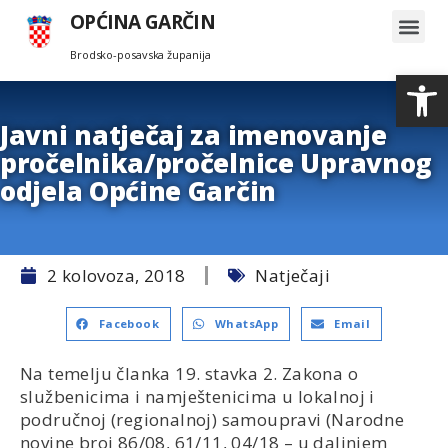
OPĆINA GARČIN
Brodsko-posavska županija
Search for:
Op
Javni natječaj za imenovanje
pročelnika/pročelnice Upravnog
odjela Općine Garčin
2 kolovoza, 2018
Natječaji
Facebook
WhatsApp
Email
Na temelju članka 19. stavka 2. Zakona o
službenicima i namještenicima u lokalnoj i
područnoj (regionalnoj) samoupravi (Narodne
novine broj 86/08, 61/11, 04/18 – u daljnjem