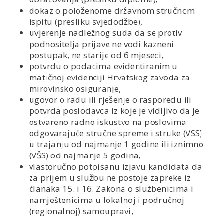
dokaz o položenome državnom stručnom
ispitu (presliku svjedodžbe),
uvjerenje nadležnog suda da se protiv
podnositelja prijave ne vodi kazneni
postupak, ne starije od 6 mjeseci,
potvrdu o podacima evidentiranim u
matičnoj evidenciji Hrvatskog zavoda za
mirovinsko osiguranje,
ugovor o radu ili rješenje o rasporedu ili
potvrda poslodavca iz koje je vidljivo da je
ostvareno radno iskustvo na poslovima
odgovarajuće stručne spreme i struke (VSS)
u trajanju od najmanje 1 godine ili iznimno
(VŠS) od najmanje 5 godina,
vlastoručno potpisanu izjavu kandidata da
za prijem u službu ne postoje zapreke iz
članaka 15. i 16. Zakona o službenicima i
namještenicima u lokalnoj i područnoj
(regionalnoj) samoupravi,