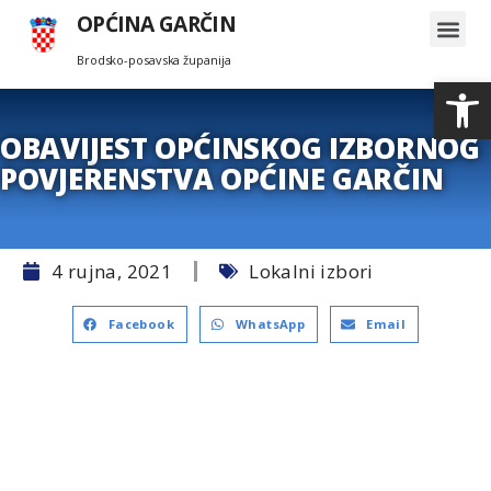
OPĆINA GARČIN
Brodsko-posavska županija
Search for:
Op
OBAVIJEST OPĆINSKOG IZBORNOG
POVJERENSTVA OPĆINE GARČIN
4 rujna, 2021
Lokalni izbori
Facebook
WhatsApp
Email