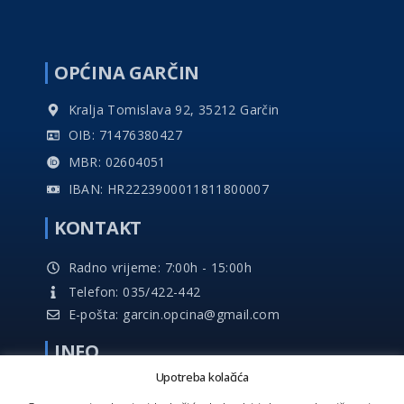
OPĆINA GARČIN
Kralja Tomislava 92, 35212 Garčin
OIB: 71476380427
MBR: 02604051
IBAN: HR2223900011811800007
KONTAKT
Radno vrijeme: 7:00h - 15:00h
Telefon: 035/422-442
E-pošta: garcin.opcina@gmail.com
INFO
Upotreba kolačića
Impresum