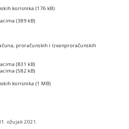
nskih korisnika
zdacima
ačuna, proračunskih i izvanproračunskih
zdacima
zdacima
nskih korisnika
 31. ožujak 2021.