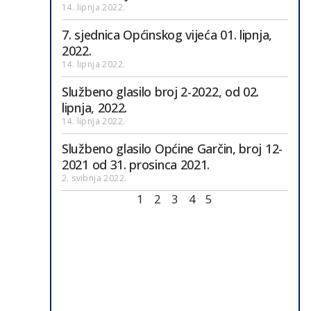
14. lipnja 2022.
7. sjednica Općinskog vijeća 01. lipnja,
2022.
14. lipnja 2022.
Službeno glasilo broj 2-2022, od 02.
lipnja, 2022.
14. lipnja 2022.
Službeno glasilo Općine Garčin, broj 12-
2021 od 31. prosinca 2021.
2. svibnja 2022.
1
2
3
4
5