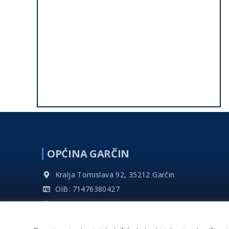
OPĆINA GARČIN
Kralja Tomislava 92, 35212 Garčin
OIB: 71476380427
MBR: 02604051
IBAN: HR2223900011811800007