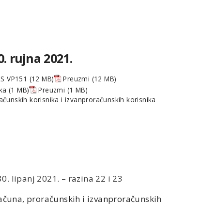
0. rujna 2021.
RAS VP151
Preuzmi
ika
Preuzmi
čunskih korisnika i izvanproračunskih korisnika
30. lipanj 2021. – razina 22 i 23
ačuna, proračunskih i izvanproračunskih